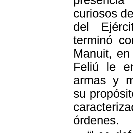
presenci
curiosos de
del Ejérci
terminó co
Manuit, en
Feliú le e
armas y m
su propósi
caracteri
órdenes.