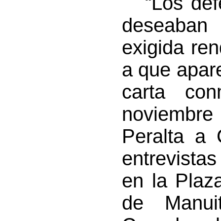
“Los defe
deseaban
exigida re
a que apare
carta co
noviembre
Peralta a 
entrevista
en la Plaz
de Manui