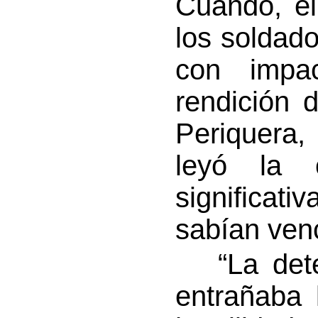
Cuando, el
los soldad
con impac
rendición 
Periquera,
leyó la 
significat
sabían venc
“La deter
entrañaba 