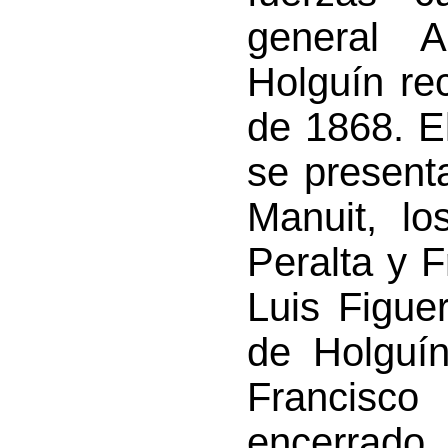
general 
Holguín re
de 1868. E
se present
Manuit, lo
Peralta y 
Luis Figue
de Holguín
Francisco
encerrado 