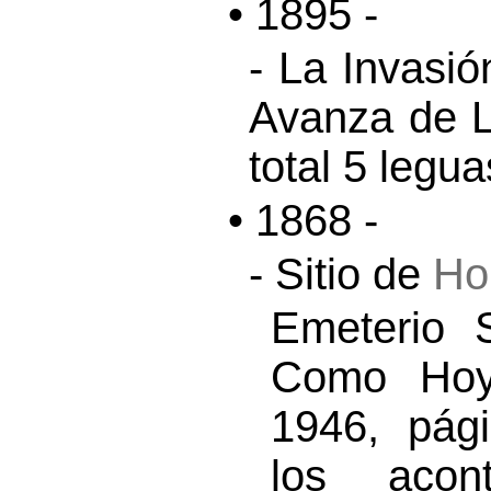
• 1895 -
- La Invasi
Avanza de L
total 5 legua
• 1868 -
- Sitio de
Ho
Emeterio 
Como Hoy”
1946, pág
los acon