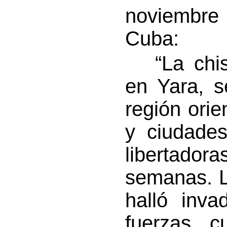
noviembre 
Cuba:
“La chispa
en Yara, s
región orie
y ciudades
libertador
semanas. L
halló inva
fuerzas 