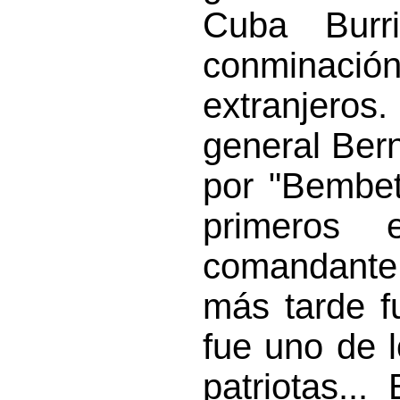
Cuba Burr
conminac
extranjero
general Ber
por "Bembet
primeros 
comandante 
más tarde f
fue uno de l
patriotas..