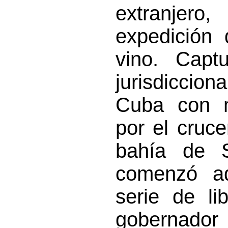
extranjer
expedición 
vino. Capt
jurisdiccion
Cuba con n
por el cruce
bahía de S
comenzó aq
serie de li
gobernador