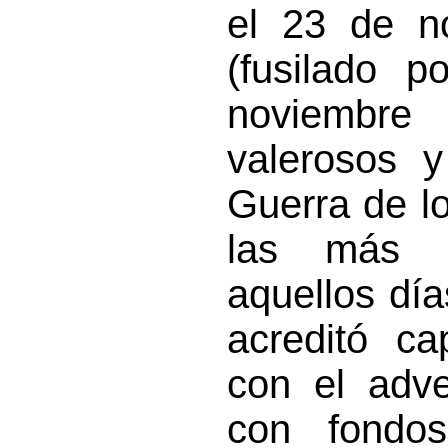
el 23 de n
(fusilado p
noviembr
valerosos y
Guerra de l
las más i
aquellos día
acreditó ca
con el adve
con fondo